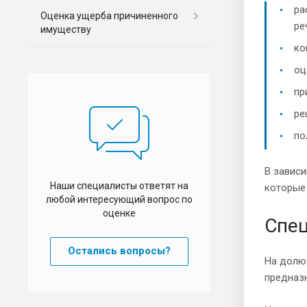
ра
Оценка ущерба причиненного
ре
имуществу
ко
оц
пр
ре
по
В зависи
Наши специалисты ответят на
которые 
любой интересующий вопрос по
оценке
Спец
Остались вопросы?
На долю 
предназн