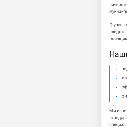
личност
муницип
Группа к
следстве
оценщик
Наш
по
до
оф
фи
Мы испо
стандар
специали