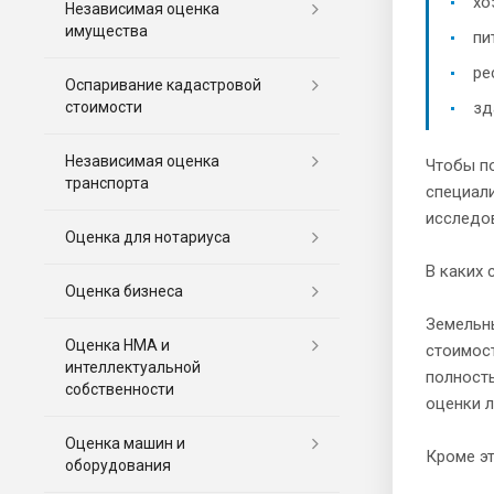
хо
Независимая оценка
имущества
пи
ре
Оспаривание кадастровой
стоимости
зд
Независимая оценка
Чтобы по
транспорта
специали
исследов
Оценка для нотариуса
В каких 
Оценка бизнеса
Земельн
Оценка НМА и
стоимост
интеллектуальной
полность
собственности
оценки л
Оценка машин и
Кроме э
оборудования