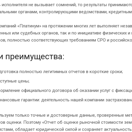
ь исполнителя не вызывает сомнений, то результаты принимаю
альными органами, контролирующими ведомствами, кредитным
омпаний «Платинум» на протяжении многих лет выполняет неза
нных или судебных органов, так и по инициативе физических и
ов, полностью соответствующих требованиям СРО и российско
и преимущества:
дготовка полностью легитимных отчетов в короткие сроки;
ступные цены;
ормление официального договора об оказании услуг с фиксацие
нансовые гарантии: деятельность нашей компании застрахована
льзуем только точные и достоверные данные, проверенные ме
тов оценки. Поэтому «Отчет об оценке рыночной стоимости зе
стами, обладает юридической силой и сохраняет актуальность 