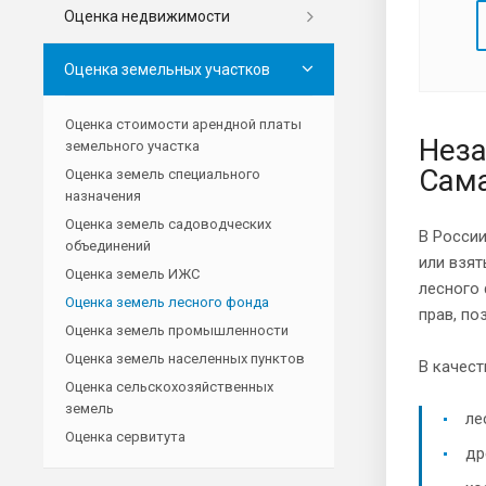
Оценка недвижимости
Оценка земельных участков
Оценка стоимости арендной платы
Неза
земельного участка
Сама
Оценка земель специального
назначения
Оценка земель садоводческих
В России
объединений
или взят
Оценка земель ИЖС
лесного 
Оценка земель лесного фонда
прав, по
Оценка земель промышленности
Оценка земель населенных пунктов
В качест
Оценка сельскохозяйственных
земель
ле
Оценка сервитута
др