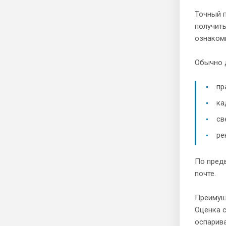
Точный п
получить
ознаком
Обычно 
пр
ка
св
ре
По пред
почте.
Преимуще
Оценка 
оспарива