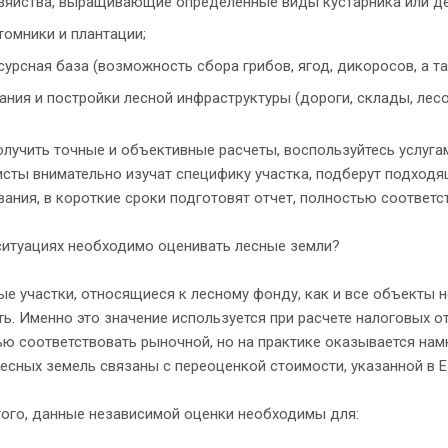
зяйства, выращивающие определенные виды кустарника или дере
томники и плантации;
сурсная база (возможность сбора грибов, ягод, дикоросов, а т
ания и постройки лесной инфраструктуры (дороги, склады, лесо
лучить точные и объективные расчеты, воспользуйтесь услуг
сты внимательно изучат специфику участка, подберут подходя
ания, в короткие сроки подготовят отчет, полностью соотве
ситуациях необходимо оценивать лесные земли?
ые участки, относящиеся к лесному фонду, как и все объекты
ь. Именно это значение используется при расчете налоговых 
ю соответствовать рыночной, но на практике оказывается на
есных земель связаны с переоценкой стоимости, указанной в Е
того, данные независимой оценки необходимы для: