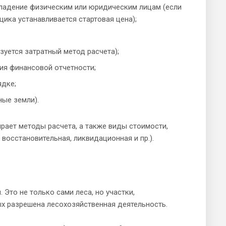
владение физическим или юридическим лицам (если
щика устанавливается стартовая цена);
уется затратный метод расчета);
ия финансовой отчетности;
ядке;
ные земли).
рает методы расчета, а также виды стоимости,
 восстановительная, ликвидационная и пр.).
й
Это не только сами леса, но участки,
ых разрешена лесохозяйственная деятельность.