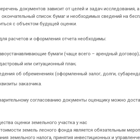
еречень документов зависит от целей и задач исследования, а
 окончательный список бумаг и необходимых сведений на бесп
иться с объектом будущей оценки.
для расчетов и оформления отчета необходимы:
авоустанавливающие бумаги (чаще всего – арендный договор);
дастровый или ситуационный план;
едения об обременениях (оформленный залог, долги, субаренда
квизиты заказчика.
варительному согласованию документы оценщику можно достави
ства оценки земельного участка у нас
стоимости земель лесного фонда является обязательным меро
ния земельного налога, принятия инвестиционных и управленче