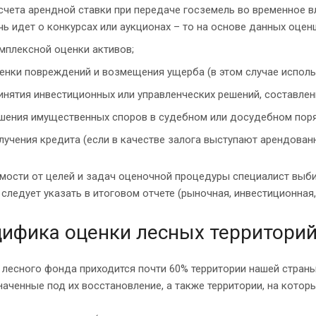
счета арендной ставки при передаче госземель во временное 
чь идет о конкурсах или аукционах – то на основе данных оцен
мплексной оценки активов;
енки повреждений и возмещения ущерба (в этом случае использ
инятия инвестиционных или управленческих решений, составлен
шения имущественных споров в судебном или досудебном пор
лучения кредита (если в качестве залога выступают арендован
мости от целей и задач оценочной процедуры специалист выби
следует указать в итоговом отчете (рыночная, инвестиционная,
ифика оценки лесных территори
лесного фонда приходится почти 60% территории нашей страны. 
аченные под их восстановление, а также территории, на котор