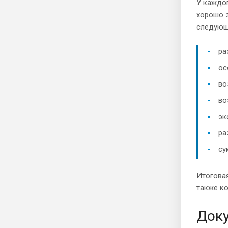
У каждог
хорошо 
следующ
ра
ос
во
во
эк
ра
су
Итоговая
также ко
Доку