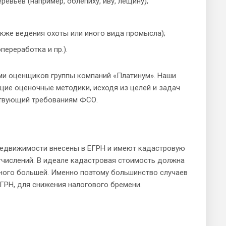
вьев (например, облепиху, иву, лещину);
акже ведения охоты или иного вида промысла);
переработка и пр.).
ами оценщиков группы компаний «Платинум». Наши
щие оценочные методики, исходя из целей и задач
тствующий требованиям ФСО.
 недвижимости внесены в ЕГРН и имеют кадастровую
отчислений. В идеале кадастровая стоимость должна
много большей. Именно поэтому большинство случаев
ГРН, для снижения налогового бремени.