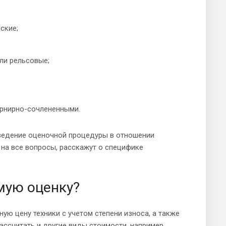
ские;
ли рельсовые;
арнирно-сочлененными.
оведение оценочной процедуры в отношении
 на все вопросы, расскажут о специфике
мую оценку?
ю цену техники с учетом степени износа, а также
ссчитать и другие виды стоимости, например,