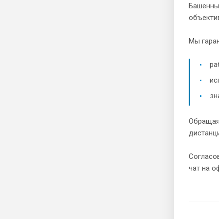
Башенный
объектив
Мы гаран
ра
ис
зн
Обращаяс
дистанци
Согласов
чат на о