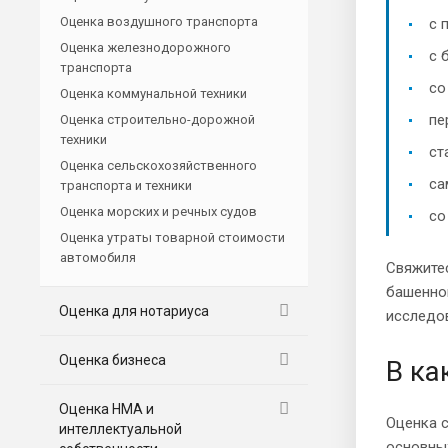
Оценка воздушного транспорта
с 
Оценка железнодорожного
с 
транспорта
со
Оценка коммунальной техники
пе
Оценка строительно-дорожной
техники
ст
Оценка сельскохозяйственного
са
транспорта и техники
Оценка морских и речных судов
со
Оценка утраты товарной стоимости
автомобиля
Свяжите
башенног
Оценка для нотариуса
исследов
Оценка бизнеса
В ка
Оценка НМА и
Оценка с
интеллектуальной
основных