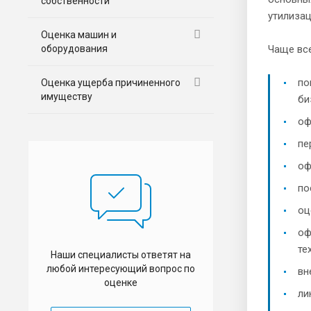
собственности
утилиза
Оценка машин и
оборудования
Чаще все
по
Оценка ущерба причиненного
имуществу
би
оф
пе
оф
по
оц
оф
те
Наши специалисты ответят на
любой интересующий вопрос по
вн
оценке
ли