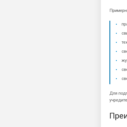
Примерн
пр
св
те
св
жу
св
св
Для подг
учредит
Преи