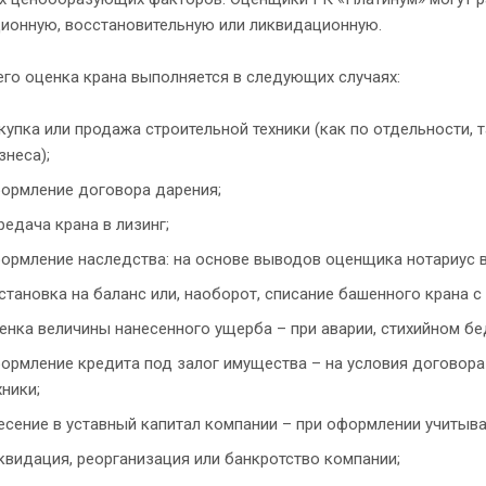
ционную, восстановительную или ликвидационную.
го оценка крана выполняется в следующих случаях:
купка или продажа строительной техники (как по отдельности, т
знеса);
ормление договора дарения;
редача крана в лизинг;
ормление наследства: на основе выводов оценщика нотариус 
становка на баланс или, наоборот, списание башенного крана с
енка величины нанесенного ущерба – при аварии, стихийном бед
ормление кредита под залог имущества – на условия договора
хники;
есение в уставный капитал компании – при оформлении учитыв
квидация, реорганизация или банкротство компании;