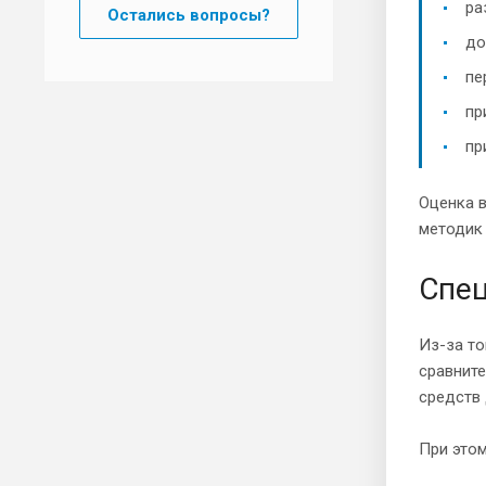
ра
Остались вопросы?
до
пе
пр
пр
Оценка в
методик 
Спе
Из-за то
сравнит
средств
При это