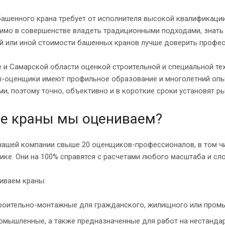
ашенного крана требует от исполнителя высокой квалификации
мо в совершенстве владеть традиционными подходами, знать с
й или иной стоимости башенных кранов лучше доверить профе
 и Самарской области оценкой строительной и специальной те
ы-оценщики имеют профильное образование и многолетний опыт
и, поэтому точно, объективно и в короткие сроки установят 
е краны мы оцениваем?
нашей компании свыше 20 оценщиков-профессионалов, в том чис
ике. Они на 100% справятся с расчетами любого масштаба и сл
иваем краны:
роительно-монтажные для гражданского, жилищного или промы
омышленные, а также предназначенные для работ на нестандар