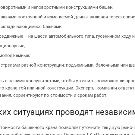
поворотными и неповоротными конструкциями башен;
башнями постоянной и изменяемой длины, включая телескопиче
 складывающимися башнями;
редвижные – на шасси автомобильного типа, гусеничном ходу и
ационарные;
моподъемные;
 стрелами разной конструкции: подъемными, балочными или ш
сь с нашими консультантами, чтобы уточнить, возможно ли пр
о крана той или иной конструкции. Эксперты компании ответят
ания, сориентируют по стоимости и срокам работ.
ких ситуациях проводят независи
тоимости башенного крана позволяет уточнить текущую рыночну
 ценообразующих факторов. Оценщики ГК «Платинум» могут ра