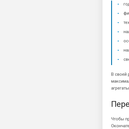
го
фи
те
на
ос
на
св
В своей
максимал
агрегаты
Пере
Чтобы п
Окончате