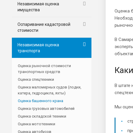
Независимая оценка
имущества
Оценка б
Необходи
Оспаривание кадастровой
рыночно
стоимости
В Самаре
Независимая оценка
эксперт
транспорта
объектам
Оценка рыночной стоимости
Каки
транспортных средств
Оценка спецтехники
В штате 
Оценка маломерных судов (лодки,
спецтехн
катера, гидроцикла, яхты)
Оценка башенного крана
Мы оцен
Оценка грузовых автомобилей
Оценка складской техники
ст
Оценка мототехники
пр
Оценка автобусов