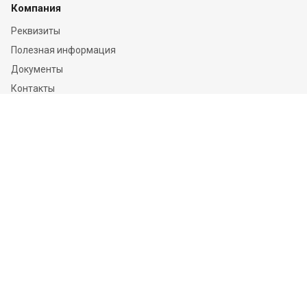
Компания
Реквизиты
Полезная информация
Документы
Контакты
Отзывы
Услуги
Независимая оценка
Независимая экспертиза
О компании
Информация
Конфиденциальность и ФЗ-152
Пользовательское соглашение
Политика обработки персональных данных и информации