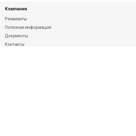
Компания
Реквизиты
Полезная информация
Документы
Контакты
Отзывы
Услуги
Независимая оценка
Независимая экспертиза
О компании
Информация
Конфиденциальность и ФЗ-152
Пользовательское соглашение
Политика обработки персональных данных и информации