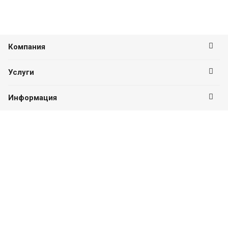
Компания
Услуги
Информация
Оставайтесь на связи
Наши контакты
8 (846) 955-01-88
ПН-ПТ с 09:00 до 18:00
г. Самара, Куйбышева, 127, офис 9