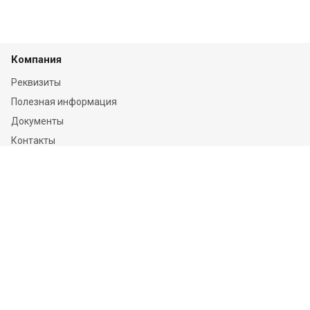
Компания
Реквизиты
Полезная информация
Документы
Контакты
Отзывы
Услуги
Независимая оценка
Независимая экспертиза
О компании
Информация
Конфиденциальность и ФЗ-152