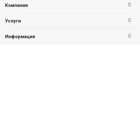
Компания
Услуги
Информация
Оставайтесь на связи
Наши контакты
8 (846) 955-01-88
ПН-ПТ с 09:00 до 18:00
г. Самара, Куйбышева, 127, офис 9
info@ocenka-m.com