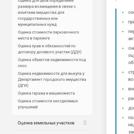
Оценка для цели определения
размера возмещения в связи с
со
изъятием имущества для
государственных или
пр
муниципальных нужд
пе
Оценка стоимости парковочного
места в паркинге
ак
Оценка прав и обязанностей по
сн
договору долевого участия (ДДУ)
оц
Оценка объектов недвижимости под
об
снос
ст
Оценка недвижимости для выкупа у
во
Департамент городского имущества
(ДГИ)
вн
Оценка гаража и машиноместа
ра
Оценка стоимости неотделимых
улучшений
до
по
Оценка земельных участков
не
за