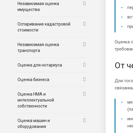
Независимая оценка
пе
имущества
вс
Оспаривание кадастровой
пр
стоимости
Оценка с
Независимая оценка
требова
транспорта
От ч
Оценка для нотариуса
Оценка бизнеса
Для тог
связанны
Оценка НМА и
интеллектуальной
ме
собственности
(п
ин
Оценка машин и
не
оборудования