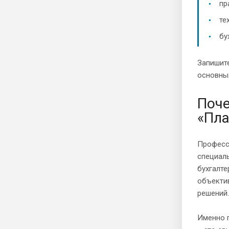
пр
те
бу
Запишите
основны
Поче
«Пла
Професс
специаль
бухгалте
объектив
решений.
Именно 