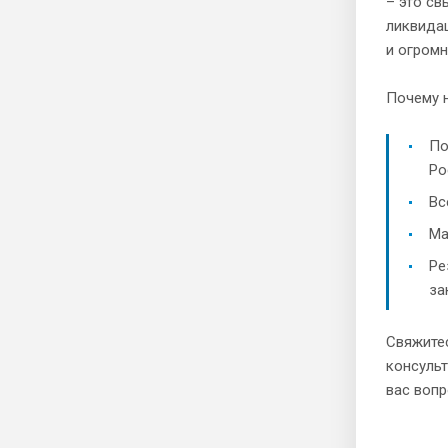
– это св
ликвида
и огром
Почему 
По
Ро
Вс
Ма
Ре
за
Свяжитес
консуль
вас вопр