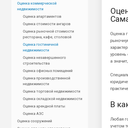
Оценка коммерческой
Оцен
недвижимости
Оценка апартаментов
Сама
Оценка стоимости ангаров
Оценка рыночной стоимости
Оценка 
ресторана, кафе, столовой
рыночную
Оценка гостиничной
характер
недвижимости
уровень 
Оценка незавершенного
а значит
строительства
Оценка офисных помещений
Специал
Оценка производственной
юридиче
недвижимости
практиче
Оценка торговой недвижимости
Оценка складской недвижимости
В ка
Оценка арендной платы
Оценка АЗС
Любая го
Оценка сооружений
учетом т