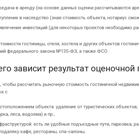
редача в аренду (на основе данных оценки рассчитываются аре
тупление в наследство (зная стоимость объекта, нотариус смо
ивлечение инвестиций (для некоторых проектов необходимо ра
тоимости гостиницы, отеля, хостела и других объектов гостин
ний федерального закона №135-ФЗ, а также ФСО.
его зависит результат оценочной
о, чтобы рассчитать рыночную стоимость гостиничной недвижи
х с:
стоположением объекта: удаление от туристических объектов,
арка, леса, водоема) и пр.;
фраструктурой: есть ли удобные подъездные пути, парковка, р
подалеку кафе, рестораны, спа-салоны;