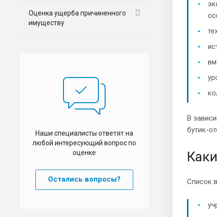
эк
Оценка ущерба причиненного
ос
имуществу
те
ис
вм
ур
ко
В зависи
бутик-от
Наши специалисты ответят на
любой интересующий вопрос по
оценке
Каки
Остались вопросы?
Список в
уч