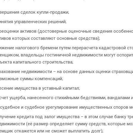
вершения сделок купли-продажи;
инятия управленческих решений;
реоценки активов (достоверные оценочные сведения особенно
тивов которых составляют основные средства);
ижение налогового бремени путем перерасчета кадастровой ст
енщиком, владельцы гостиничной недвижимости могут оспорит
ъекта капитального строительства;
рахование недвижимости – на основе данных оценки страховщ
зможные суммы компенсаций;
есение имущества в уставный капитал;
счет ущерба, нанесенного стихийными бедствиями, вандалами и 
судебное и судебное урегулирование имущественных споров 
лучение кредита под залог имущества – в этом случае банку т
движимости (её размер определяет сумму средств, которые мож
емщик откажется или не сможет выплатить долг);