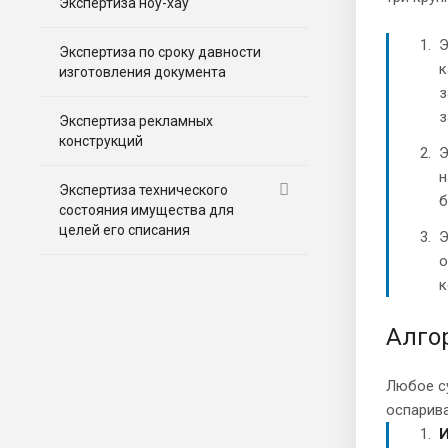
Экспертиза ноу-хау
Э
Экспертиза по сроку давности
к
изготовления документа
з
з
Экспертиза рекламных
конструкций
Э
н
Экспертиза технического
б
состояния имущества для
целей его списания
Э
о
к
Алго
Любое с
оспарив
И