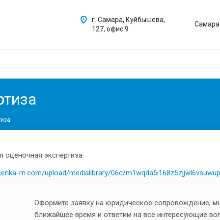
г. Самара, Куйбышева,
Самара
127, офис 9
ртиза
тиза
ocenka-m.com/upload/medialibrary/06c/m1wqda5i168z5zjjwl6vsuwupt0
Оформите заявку на юридическое сопровождение, м
ближайшее время и ответим на все интересующие во