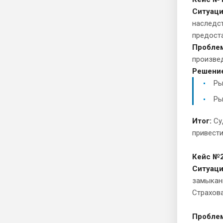
Ситуаци
наследст
предоста
Пробле
произве
Решени
Ры
Ры
Итог:
Су
привести
Кейс №2
Ситуаци
замыкани
Страхова
Проблем