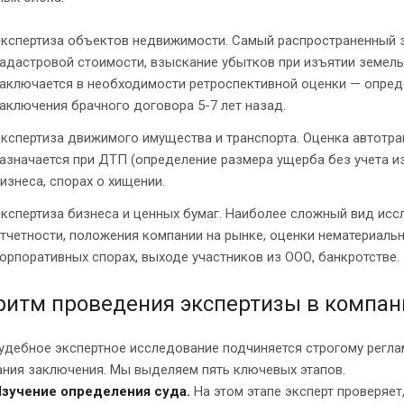
кспертиза объектов недвижимости. Самый распространенный з
адастровой стоимости, взыскание убытков при изъятии земель
аключается в необходимости ретроспективной оценки — опреде
аключения брачного договора 5-7 лет назад.
кспертиза движимого имущества и транспорта. Оценка автотран
азначается при ДТП (определение размера ущерба без учета из
изнеса, спорах о хищении.
кспертиза бизнеса и ценных бумаг. Наиболее сложный вид ис
тчетности, положения компании на рынке, оценки нематериальн
орпоративных спорах, выходе участников из ООО, банкротстве.
ритм проведения экспертизы в компан
удебное экспертное исследование подчиняется строгому регла
ания заключения. Мы выделяем пять ключевых этапов.
зучение определения суда.
На этом этапе эксперт проверяет,