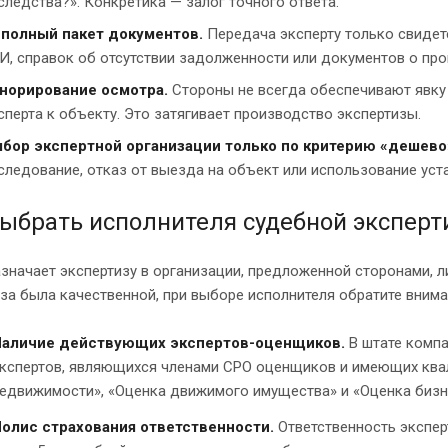
следства?». Конкретика — залог точного ответа.
полный пакет документов.
Передача эксперту только свидете
И, справок об отсутствии задолженности или документов о пр
норирование осмотра.
Стороны не всегда обеспечивают явку 
сперта к объекту. Это затягивает производство экспертизы.
бор экспертной организации только по критерию «дешево
следование, отказ от выезда на объект или использование уста
выбрать исполнителя судебной эксперт
значает экспертизу в организации, предложенной сторонами, 
за была качественной, при выборе исполнителя обратите внима
аличие действующих экспертов-оценщиков.
В штате компа
кспертов, являющихся членами СРО оценщиков и имеющих ква
едвижимости», «Оценка движимого имущества» и «Оценка бизн
олис страхования ответственности.
Ответственность экспер