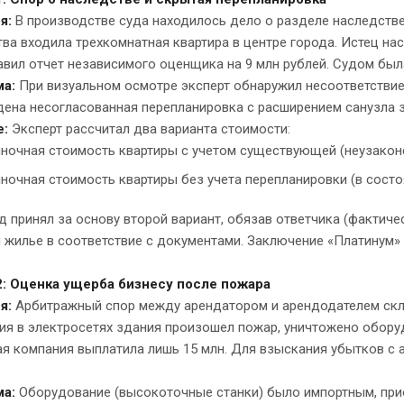
я:
В производстве суда находилось дело о разделе наследств
ва входила трехкомнатная квартира в центре города. Истец нас
вил отчет независимого оценщика на 9 млн рублей. Судом была
ма:
При визуальном осмотре эксперт обнаружил несоответствие
дена несогласованная перепланировка с расширением санузла 
е:
Эксперт рассчитал два варианта стоимости:
ночная стоимость квартиры с учетом существующей (неузаконен
ночная стоимость квартиры без учета перепланировки (в состо
д принял за основу второй вариант, обязав ответчика (фактич
 жилье в соответствие с документами. Заключение «Платинум» 
: Оценка ущерба бизнесу после пожара
я:
Арбитражный спор между арендатором и арендодателем скла
я в электросетях здания произошел пожар, уничтожено оборуд
я компания выплатила лишь 15 млн. Для взыскания убытков с 
а:
Оборудование (высокоточные станки) было импортным, прио