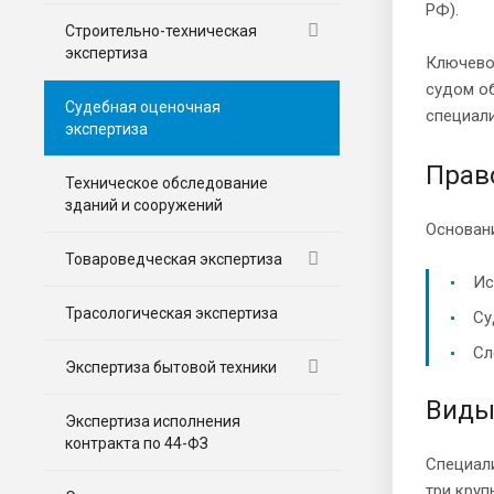
РФ).
Строительно-техническая
экспертиза
Ключевое
судом об
Судебная оценочная
специали
экспертиза
Прав
Техническое обследование
зданий и сооружений
Основани
Товароведческая экспертиза
Ис
Трасологическая экспертиза
Су
Сл
Экспертиза бытовой техники
Виды
Экспертиза исполнения
контракта по 44-ФЗ
Специали
три круп