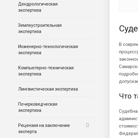
Дендрологическая
экспертиза
Землеустроительная
Суде
экспертиза
В соврем
Инженерно-технологическая
процессу
экспертиза
законно
Самарско
Компьютерно-техническая
подробно
экспертиза
допуска
Лингвистическая экспертиза
Что т
Почерковедческая
экспертиза
Судебная
админист
Рецензия на заключение
стоимост
эксперта
Федерал