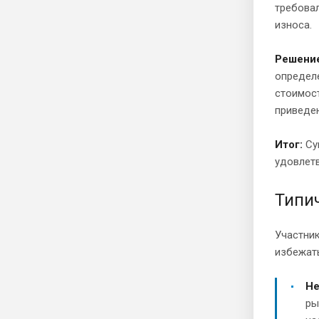
требовал
износа.
Решени
определе
стоимост
приведе
Итог:
Сум
удовлетв
Типи
Участни
избежать
Не
ры