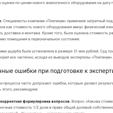
 оценки по ценам нового аналогичного оборудования на дату п
е:
Специалисты компании «Платинум» применили затратный под
на как стоимость нового оборудования минус физический изно
ь доставки и монтажа. Кроме того, была оценена стоимость р
нию помещения в первоначальное состояние.
ма ущерба была установлена в размере 31 млн рублей. Суд по
орил иск частично, исходя из выводов экспертизы «Платинум».
чные ошибки при подготовке к эксперт
ки процесса часто допускают ошибки, которые делают результ
 этого, рекомендуем:
корректная формулировка вопросов.
Вопрос «Какова стоимо
ночная стоимость 1/2 доли в праве общей долевой собственност