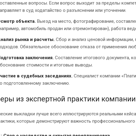
оставленные вопросы. Если вопрос выходит за пределы компе
аправляет в суд ходатайство о разъяснении или уточнении.
смотр объекта.
Выезд на место, фотографирование, составлен
например, автомобиль продан или отремонтирован), работа вед
нализ рынка и расчеты.
Сбор и анализ ценовой информации, 
одходов. Обязательное обоснование отказа от применения люб
одготовка заключения.
Составление итогового документа, к
боснование стоимости и итоговые выводы.
частие в судебных заседаниях.
Специалист компании «Плати
о подготовленному заключению.
еры из экспертной практики компании
ческие выкладки лучше всего иллюстрируются реальными кейса
рактики, которые демонстрируют важность профессионального
: Спор о наследстве и скрытая перепланировка