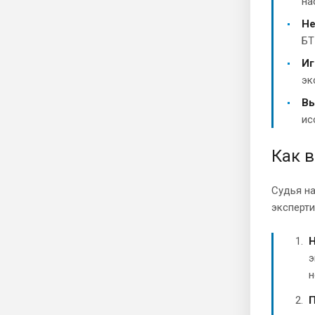
на
Не
БТ
Иг
эк
Вы
ис
Как 
Судья на
эксперти
Н
э
н
П