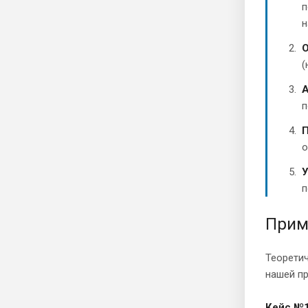
п
н
О
(
А
п
П
о
У
п
Прим
Теорети
нашей п
Кейс №1