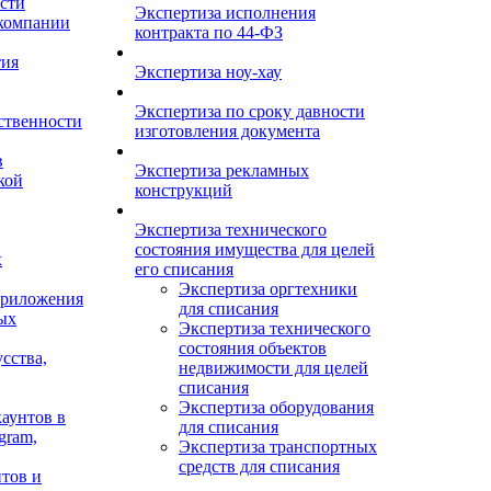
сти
Экспертиза исполнения
 компании
контракта по 44-ФЗ
тия
Экспертиза ноу-хау
Экспертиза по сроку давности
ственности
изготовления документа
в
Экспертиза рекламных
кой
конструкций
Экспертиза технического
состояния имущества для целей
х
его списания
Экспертиза оргтехники
приложения
для списания
ых
Экспертиза технического
состояния объектов
сства,
недвижимости для целей
списания
Экспертиза оборудования
аунтов в
для списания
gram,
Экспертиза транспортных
средств для списания
тов и