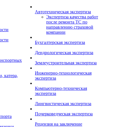
Автотехническая экспертиза
Экспертиза качества работ
после ремонта ТС по
направлению страховой
ости
компании
ости
Бухгалтерская экспертиза
Дендрологическая экспертиза
анспортных
Землеустроительная экспертиза
Инженерно-технологическая
, катера,
экспертиза
Компьютерно-техническая
экспертиза
Лингвистическая экспертиза
Почерковедческая экспертиза
спорта
Рецензия на заключение
техники