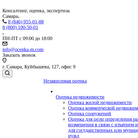
Консалтинг, оценка, экспертиза
Самара
8 (846) 955-01-88
8 (800) 100-50-01
ПН-ПТ с 09:00 до 18:00
info@ocenka-m.com
Заказать звонок
г. Самара, Куйбышева, 127, офис 9
Независимая оценка
Оценка недвижимости
Оценка жилой недвижимости
Оценка коммерческой недвижим
Оценка сооружений
Оценка для цели определения ра
возмещения в связи с изъятием 
для государственных или муни
нужд