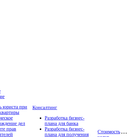
е
ие
 юриста при
Консалтинг
 квартиры
еское
Разработка бизнес-
ождение дел
плана для банка
ите прав
Разработка бизнес-
Стоимость
ителей
плана для получения