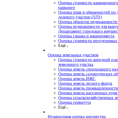
Оценка стоимости парковочного
паркинге
Оценка прав и обязанностей по 
долевого участия (ДДУ)
Оценка объектов недвижимости 
Оценка недвижимости для выку
Департамент городского имущес
Оценка гаража и машиноместа
Оценка стоимости неотделимых
Ещё
Оценка земельных участков
Оценка стоимости арендной пл
земельного участка
Оценка земель специального на
Оценка земель садоводческих о
Оценка земель ИЖС
Оценка земель лесного фонда
Оценка земель промышленности
Оценка земель населенных пунк
Оценка сельскохозяйственных з
Оценка сервитута
Ещё
Независимая оценка имущества