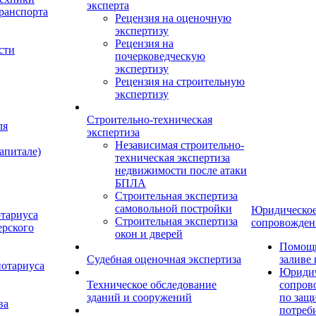
эксперта
ранспорта
Рецензия на оценочную
экспертизу
Рецензия на
сти
почерковедческую
экспертизу
Рецензия на строительную
экспертизу
Строительно-техническая
ля
экспертиза
Независимая строительно-
апитале)
техническая экспертиза
недвижимости после атаки
БПЛА
Строительная экспертиза
самовольной постройки
Юридическо
отариуса
Строительная экспертиза
сопровожден
ерского
окон и дверей
Помощь
Судебная оценочная экспертиза
заливе
нотариуса
Юридич
Техническое обследование
сопров
зданий и сооружений
по защ
ва
потреб