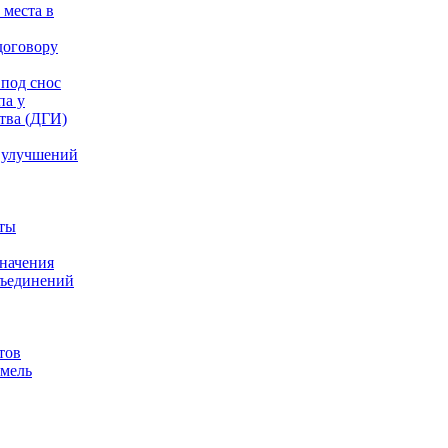
 места в
договору
под снос
па у
тва (ДГИ)
 улучшений
аты
значения
бъединений
тов
емель