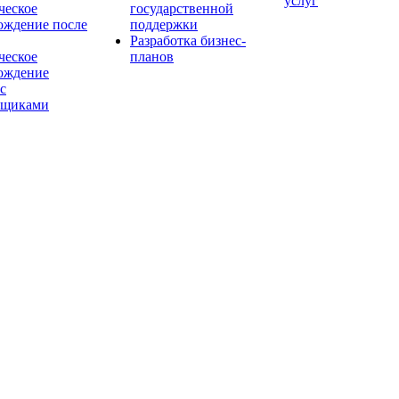
услуг
еское
государственной
ождение после
поддержки
Разработка бизнес-
еское
планов
ождение
с
йщиками