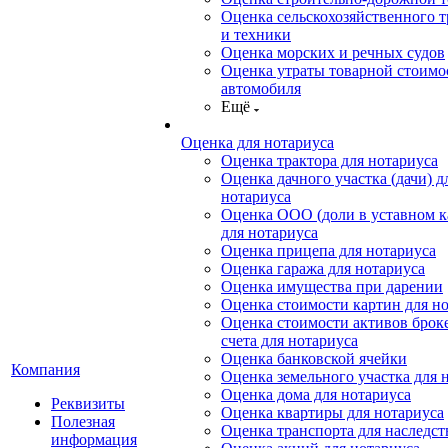
Оценка сельскохозяйственного т
и техники
Оценка морских и речных судов
Оценка утраты товарной стоимо
автомобиля
Ещё
Оценка для нотариуса
Оценка трактора для нотариуса
Оценка дачного участка (дачи) д
нотариуса
Оценка ООО (доли в уставном к
для нотариуса
Оценка прицепа для нотариуса
Оценка гаража для нотариуса
Оценка имущества при дарении
Оценка стоимости картин для н
Оценка стоимости активов брок
счета для нотариуса
Оценка банковской ячейки
Компания
Оценка земельного участка для 
Оценка дома для нотариуса
Реквизиты
Оценка квартиры для нотариуса
Полезная
Оценка транспорта для наследст
информация