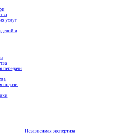
ри
тва
ия услуг
зделий и
ри
тва
я передачи
тва
я подачи
ники
Независимая экспертиза