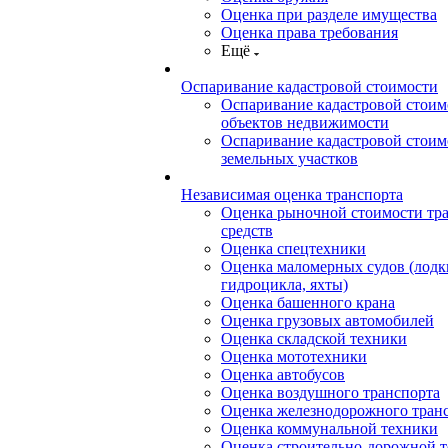
Оценка при разделе имущества
Оценка права требования
Ещё
Оспаривание кадастровой стоимости
Оспаривание кадастровой стоим
объектов недвижимости
Оспаривание кадастровой стоим
земельных участков
Независимая оценка транспорта
Оценка рыночной стоимости тр
средств
Оценка спецтехники
Оценка маломерных судов (лодки
гидроцикла, яхты)
Оценка башенного крана
Оценка грузовых автомобилей
Оценка складской техники
Оценка мототехники
Оценка автобусов
Оценка воздушного транспорта
Оценка железнодорожного тран
Оценка коммунальной техники
Оценка строительно-дорожной 