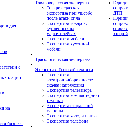
Товароведческая экспертиза
Юридич
Товароведческая
сопров
экспертиза при ущербе
ДТП
после атаки бпла
Юридич
Экспертиза товаров,
сопров
дств для
купленных на
споров 
маркетплейсах
застро
Экспертиза мебели
Экспертиза кухонной
мебели
ксов
Трасологическая экспертиза
ветствии с
Экспертиза бытовой техники
Экспертиза
ликвидации
электроприборов после
скачка напряжения
Экспертиза телевизора
 в
Экспертиза компьютерной
техники
Экспертиза стиральной
ки на
машины
Экспертиза холодильника
Экспертиза телефона
сти бизнеса