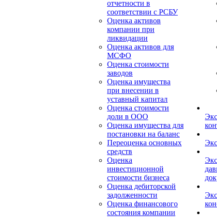
отчетности в
соответствии с РСБУ
Оценка активов
компании при
ликвидации
Оценка активов для
МСФО
Оценка стоимости
заводов
Оценка имущества
при внесении в
уставный капитал
Оценка стоимости
доли в ООО
Экс
Оценка имущества для
кон
постановки на баланс
Переоценка основных
Экс
средств
Оценка
Экс
инвестиционной
дав
стоимости бизнеса
док
Оценка дебиторской
задолженности
Экс
Оценка финансового
кон
состояния компании