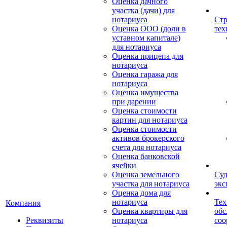
Оценка дачного
участка (дачи) для
нотариуса
Стр
Оценка ООО (доли в
тех
уставном капитале)
для нотариуса
Оценка прицепа для
нотариуса
Оценка гаража для
нотариуса
Оценка имущества
при дарении
Оценка стоимости
картин для нотариуса
Оценка стоимости
активов брокерского
счета для нотариуса
Оценка банковской
ячейки
Оценка земельного
Суд
участка для нотариуса
экс
Оценка дома для
нотариуса
Тех
Компания
Оценка квартиры для
обс
Реквизиты
нотариуса
со