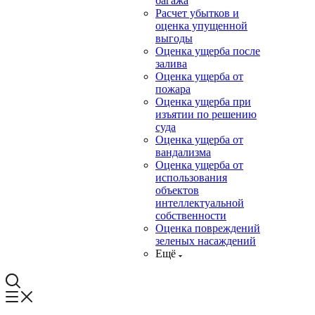
багажа
Расчет убытков и
оценка упущенной
выгоды
Оценка ущерба после
залива
Оценка ущерба от
пожара
Оценка ущерба при
изъятии по решению
суда
Оценка ущерба от
вандализма
Оценка ущерба от
использования
объектов
интеллектуальной
собственности
Оценка повреждений
зеленых насаждений
Ещё