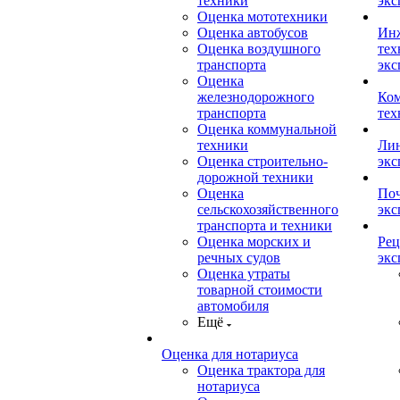
техники
экс
Оценка мототехники
Оценка автобусов
Ин
Оценка воздушного
тех
транспорта
экс
Оценка
железнодорожного
Ком
транспорта
тех
Оценка коммунальной
техники
Лин
Оценка строительно-
экс
дорожной техники
Оценка
Поч
сельскохозяйственного
экс
транспорта и техники
Оценка морских и
Рец
речных судов
экс
Оценка утраты
товарной стоимости
автомобиля
Ещё
Оценка для нотариуса
Оценка трактора для
нотариуса