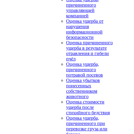
причиненного
управляющей
компанией
Оценка ущерба от
нарушения
информационной
безопасности
Оценка причиненного
ущерба в результате
отравления и гибели
пчёл
Оценка ущерба,
причиненного
потравой посевов
Оценка убытков
понесенных
собственником
животного
Оценка стоимости
ущерба после
стихийного бедствия
Оценка ущерба,
причиненного при
перевозке груза или