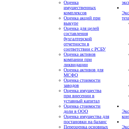
Оценка
экс
имущественных
комплексов
Экс
Оценка акций при
тех
выкупе
Оценка для целей
составления
бухгалтерской
отчетности в
соответствии с РСБУ
Оценка активов
компании при
ликвидации
Оценка активов для
МСФО
Оценка стоимости
заводов
Оценка имущества
при внесении в
уставный капитал
Оценка стоимости
доли в ООО
Экс
Оценка имущества для
кон
постановки на баланс
Переоценка основных
Экс