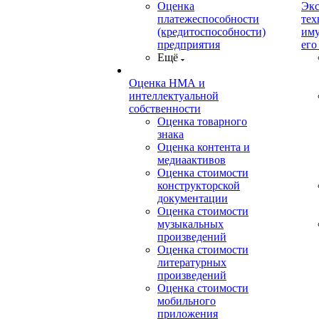
Оценка
Экс
платежеспособности
тех
(кредитоспособности)
иму
предприятия
его
Ещё
Оценка НМА и
интеллектуальной
собственности
Оценка товарного
знака
Оценка контента и
медиаактивов
Оценка стоимости
конструкторской
документации
Оценка стоимости
музыкальных
произведений
Оценка стоимости
литературных
произведений
Оценка стоимости
мобильного
приложения