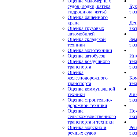
Оценка маломерных
судов (лодки, катера,
Бух
гидроцикла, яхты)
экс
Оценка башенного
крана
Ден
Оценка грузовых
экс
автомобилей
Оценка складской
Зем
техники
экс
Оценка мототехники
Оценка автобусов
Ин
Оценка воздушного
тех
транспорта
экс
Оценка
железнодорожного
Ком
транспорта
тех
Оценка коммунальной
техники
Лин
Оценка строительно-
экс
дорожной техники
Оценка
Поч
сельскохозяйственного
экс
транспорта и техники
Оценка морских и
Рец
речных судов
экс