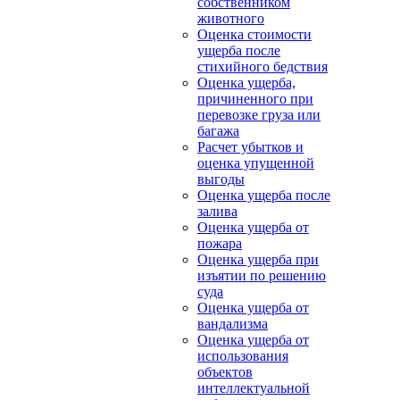
собственником
животного
Оценка стоимости
ущерба после
стихийного бедствия
Оценка ущерба,
причиненного при
перевозке груза или
багажа
Расчет убытков и
оценка упущенной
выгоды
Оценка ущерба после
залива
Оценка ущерба от
пожара
Оценка ущерба при
изъятии по решению
суда
Оценка ущерба от
вандализма
Оценка ущерба от
использования
объектов
интеллектуальной