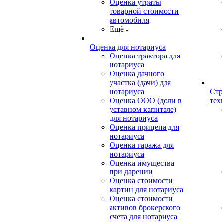
Оценка утраты
товарной стоимости
автомобиля
Ещё
Оценка для нотариуса
Оценка трактора для
нотариуса
Оценка дачного
участка (дачи) для
нотариуса
Стр
Оценка ООО (доли в
тех
уставном капитале)
для нотариуса
Оценка прицепа для
нотариуса
Оценка гаража для
нотариуса
Оценка имущества
при дарении
Оценка стоимости
картин для нотариуса
Оценка стоимости
активов брокерского
счета для нотариуса