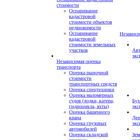
стоимости
Оспаривание
кадастровой
стоимости объектов
недвижимости
Оспаривание
Независи
кадастровой
стоимости земельных
участков
Авт
экс
Независимая оценка
транспорта
Оценка рыночной
стоимости
транспортных средств
Оценка спецтехники
Оценка маломерных
судов (лодки, катера,
Бух
гидроцикла, яхты)
экс
Оценка башенного
крана
Ден
Оценка грузовых
экс
автомобилей
Оценка складской
Зем