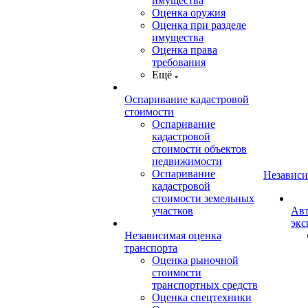
имущества
Оценка оружия
Оценка при разделе
имущества
Оценка права
требования
Ещё
Оспаривание кадастровой
стоимости
Оспаривание
кадастровой
стоимости объектов
недвижимости
Оспаривание
Независи
кадастровой
стоимости земельных
участков
Авт
экс
Независимая оценка
транспорта
Оценка рыночной
стоимости
транспортных средств
Оценка спецтехники