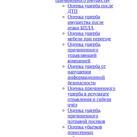
причиненного имуществу
Оценка ущерба после
ДТП
Оценка ущерба
имущества после
атаки БПЛА
Оценка ущерба
мебели при переезде
Оценка ущерба,
причиненного
управляющей
компанией
Оценка ущерба от
нарушения
информационной
безопасности
Оценка причиненного
ущерба в результате
отравления и гибели
пчёл
Оценка ущерба,
причиненного
потравой посевов
Оценка убытков
понесенных