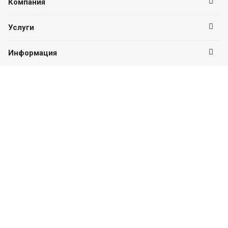
Компания
Услуги
Информация
Оставайтесь на связи
Наши контакты
8 (846) 955-01-88
ПН-ПТ с 09:00 до 18:00
г. Самара, Куйбышева, 127, офис 9
info@ocenka-m.com