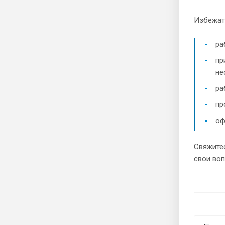
Избежат
ра
пр
не
ра
пр
оф
Свяжитес
свои во