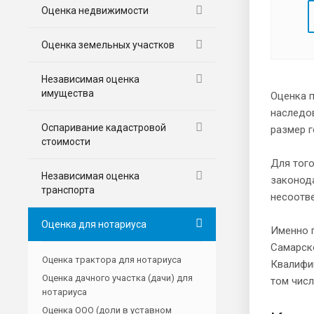
Оценка недвижимости
Оценка земельных участков
Независимая оценка
имущества
Оценка п
наследов
Оспаривание кадастровой
размер 
стоимости
Для того
Независимая оценка
законод
транспорта
несоотв
Оценка для нотариуса
Именно п
Самарск
Оценка трактора для нотариуса
Квалифи
Оценка дачного участка (дачи) для
том числ
нотариуса
Оценка ООО (доли в уставном