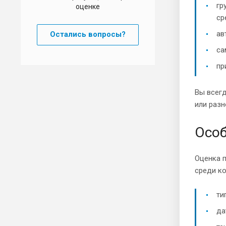
гр
оценке
ср
ав
Остались вопросы?
са
пр
Вы всег
или разн
Особ
Оценка 
среди ко
ти
да