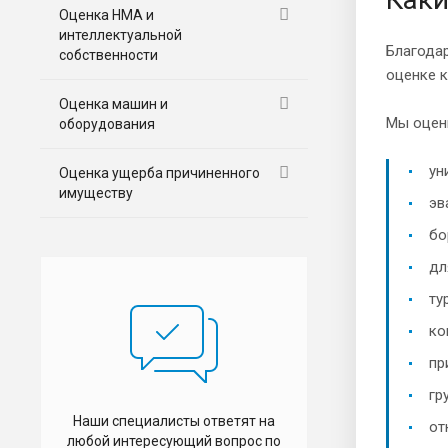
Оценка НМА и
интеллектуальной
Благодар
собственности
оценке к
Оценка машин и
Мы оцен
оборудования
ун
Оценка ущерба причиненного
имуществу
эв
бо
дл
ту
ко
пр
гр
Наши специалисты ответят на
от
любой интересующий вопрос по