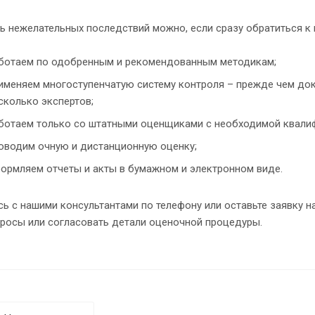
ь нежелательных последствий можно, если сразу обратиться к
ботаем по одобренным и рекомендованным методикам;
именяем многоступенчатую систему контроля – прежде чем доку
сколько экспертов;
ботаем только со штатными оценщиками с необходимой квалиф
оводим очную и дистанционную оценку;
ормляем отчеты и акты в бумажном и электронном виде.
ь с нашими консультантами по телефону или оставьте заявку н
просы или согласовать детали оценочной процедуры.