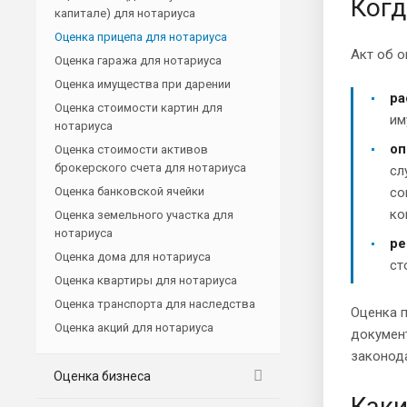
Когд
капитале) для нотариуса
Оценка прицепа для нотариуса
Акт об 
Оценка гаража для нотариуса
Оценка имущества при дарении
ра
Оценка стоимости картин для
им
нотариуса
оп
Оценка стоимости активов
брокерского счета для нотариуса
сл
Оценка банковской ячейки
со
ко
Оценка земельного участка для
нотариуса
ре
Оценка дома для нотариуса
ст
Оценка квартиры для нотариуса
Оценка транспорта для наследства
Оценка п
Оценка акций для нотариуса
документ
законода
Оценка бизнеса
Каки