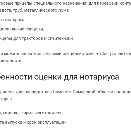
узовые прицепы специального назначения: для перевозки конте
едств, труб, металлического лома;
тоцистерны;
мосвальные прицепы;
ицепы для тракторов и спецтехники.
да можете связаться с нашими специалистами, чтобы уточнить
овидности.
енности оценки для нотариуса
прицепа для наследства в Самаре и Самарской области провод
торых:
п, модель, фирма-изготовитель;
та выпуска и срок эксплуатации;