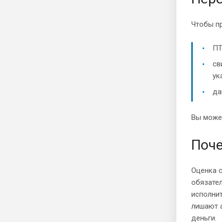
Чтобы пр
ПТ
св
ук
да
Вы может
Поче
Оценка с
обязател
исполни
лишают а
деньги.