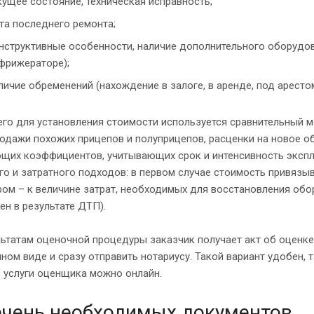
кущее состояние, техническая исправность;
та последнего ремонта;
нструктивные особенности, наличие дополнительного оборудов
фрижераторе);
личие обременений (нахождение в залоге, в аренде, под арестом
го для установления стоимости используется сравнительный м
одажи похожих прицепов и полуприцепов, расценки на новое о
щих коэффициентов, учитывающих срок и интенсивность эксплу
о и затратного подходов: в первом случае стоимость привязы
ром – к величине затрат, необходимых для восстановления обо
н в результате ДТП).
льтатам оценочной процедуры заказчик получает акт об оценк
ном виде и сразу отправить нотариусу. Такой вариант удобен, 
 услуги оценщика можно онлайн.
чень необходимых документов