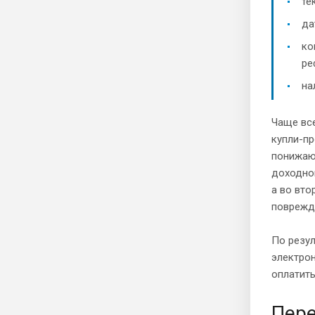
те
да
ко
ре
на
Чаще все
купли-пр
понижаю
доходног
а во вто
поврежде
По резу
электрон
оплатить
Пере