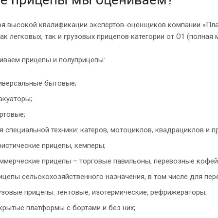
я высокой квалификации экспертов-оценщиков компании «Плат
ак легковых, так и грузовых прицепов категории от О1 (полная м
иваем прицепы и полуприцепы:
иверсальные бытовые;
акуаторы;
ртовые;
я специальной техники: катеров, мотоциклов, квадрациклов и пр
ристические прицепы, кемперы;
ммерческие прицепы – торговые павильоны, перевозные кофейни
ицепы сельскохозяйственного назначения, в том числе для пер
узовые прицепы: тентовые, изотермические, рефрижераторы;
крытые платформы с бортами и без них;