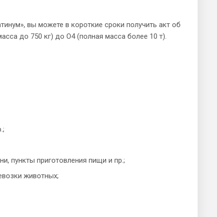
инум», вы можете в короткие сроки получить акт об
асса до 750 кг) до О4 (полная масса более 10 т).
.;
, пункты приготовления пищи и пр.;
евозки животных;