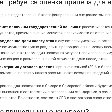
а требуется оценка прицепа для 
оценке, подготовленный квалифицированным специалистом, исп
счет величины государственной пошлины:
рассчитывается 
ущества, причем значение меняется в зависимости от степени 
ределение доли наследства
в случае, если умерший не оста
учае имущество нужно разделить пропорционально между всем
глашение, в котором один наследник уступает свои права на и
мпенсацию в размере рыночной стоимости доли наследства;
гистрация договора дарения:
при значительной (30 % и боле
оимостью, величину налога рассчитывают исходя из сведений к
рицепа для наследства в Самаре и Самарской области будет им
 выполнен в соответствии с отраслевыми стандартами, а сам
тельства. В частности, состоит в СРО и застраховал свою отв
е прицепы мы оцениваем?