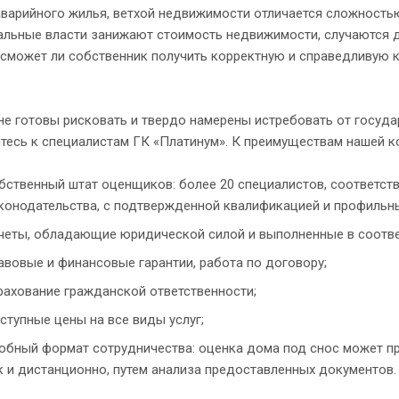
варийного жилья, ветхой недвижимости отличается сложностью
альные власти занижают стоимость недвижимости, случаются д
 сможет ли собственник получить корректную и справедливую 
не готовы рисковать и твердо намерены истребовать от госуд
тесь к специалистам ГК «Платинум». К преимуществам нашей к
бственный штат оценщиков: более 20 специалистов, соответс
конодательства, с подтвержденной квалификацией и профильн
четы, обладающие юридической силой и выполненные в соотве
авовые и финансовые гарантии, работа по договору;
рахование гражданской ответственности;
ступные цены на все виды услуг;
обный формат сотрудничества: оценка дома под снос может пр
к и дистанционно, путем анализа предоставленных документов.