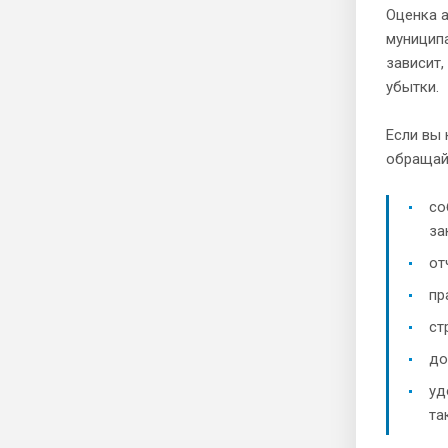
Оценка а
муницип
зависит,
убытки.
Если вы 
обращай
со
за
от
пр
ст
до
уд
та