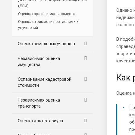
(ДГИ)
Однако н
Оценка гаража и машиноместа
недвижим
Оценка стоимости неотделимых
салонов 
улучшений
В подобн
Оценка земельных участков
справед
теорети
Независимая оценка
качестве
имущества
Как 
Оспаривание кадастровой
стоимости
Оценка н
Независимая оценка
транспорта
Пр
ко
Оценка для нотариуса
об
пр