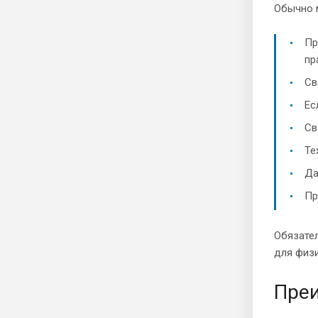
Обычно 
Пр
пр
Св
Ес
Св
Те
Да
Пр
Обязател
для физи
Преи