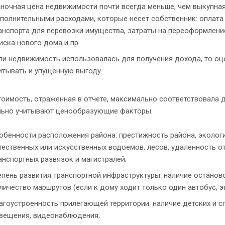
ночная цена недвижимости почти всегда меньше, чем выкупная 
полнительными расходами, которые несет собственник: оплата у
анспорта для перевозки имущества, затраты на переоформлени
иска нового дома и пр.
ли недвижимость использовалась для получения дохода, то оц
итывать и упущенную выгоду.
оимость, отраженная в отчете, максимально соответствовала 
льно учитывают ценообразующие факторы:
обенности расположения района: престижность района, экологи
тественных или искусственных водоемов, лесов, удаленность о
анспортных развязок и магистралей;
епень развития транспортной инфраструктуры: наличие останов
личество маршрутов (если к дому ходит только один автобус, э
агоустроенность прилегающей территории: наличие детских и с
вещения, видеонаблюдения;