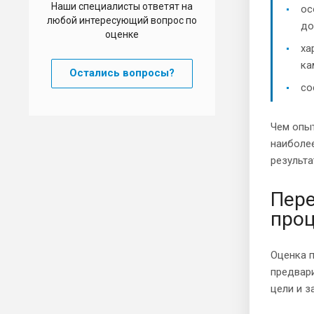
Наши специалисты ответят на
ос
любой интересующий вопрос по
до
оценке
ха
ка
Остались вопросы?
со
Чем опыт
наиболе
результа
Пере
про
Оценка п
предвари
цели и з