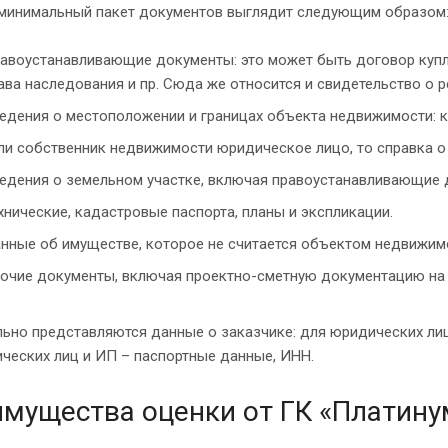
минимальный пакет документов выглядит следующим образом
авоустанавливающие документы: это может быть договор купли
ава наследования и пр. Сюда же относится и свидетельство о р
едения о местоположении и границах объекта недвижимости: ка
ли собственник недвижимости юридическое лицо, то справка о
едения о земельном участке, включая правоустанавливающие д
хнические, кадастровые паспорта, планы и экспликации.
нные об имуществе, которое не считается объектом недвижимо
очие документы, включая проектно-сметную документацию на 
ьно представляются данные о заказчике: для юридических ли
ческих лиц и ИП – паспортные данные, ИНН.
мущества оценки от ГК «Платину