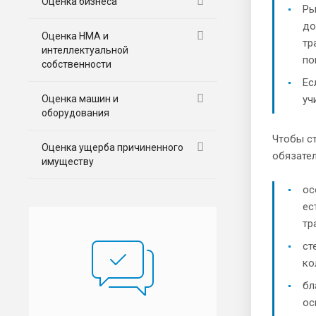
Оценка бизнеса
Ры
до
Оценка НМА и
тр
интеллектуальной
по
собственности
Ес
Оценка машин и
уч
оборудования
Чтобы ст
Оценка ущерба причиненного
обязате
имуществу
ос
ес
тр
ст
ко
бл
ос