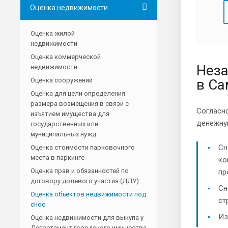
Оценка недвижимости
Оценка жилой
недвижимости
Оценка коммерческой
Неза
недвижимости
Оценка сооружений
в Са
Оценка для цели определения
размера возмещения в связи с
Согласн
изъятием имущества для
денежну
государственных или
муниципальных нужд
Сн
Оценка стоимости парковочного
места в паркинге
ко
Оценка прав и обязанностей по
пр
договору долевого участия (ДДУ)
Сн
Оценка объектов недвижимости под
ст
снос
Из
Оценка недвижимости для выкупа у
Департамент городского имущества