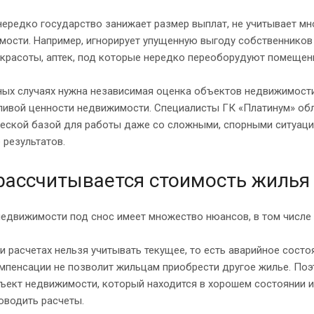
ередко государство занижает размер выплат, не учитывает м
ости. Например, игнорирует упущенную выгоду собственников 
красоты, аптек, под которые нередко переоборудуют помещени
ых случаях нужна независимая оценка объектов недвижимости
ливой ценности недвижимости. Специалисты ГК «Платинум» об
ческой базой для работы даже со сложными, спорными ситуаци
 результатов.
рассчитывается стоимость жилья 
едвижимости под снос имеет множество нюансов, в том числе 
и расчетах нельзя учитывать текущее, то есть аварийное состоя
мпенсации не позволит жильцам приобрести другое жилье. По
ъект недвижимости, который находится в хорошем состоянии и 
оводить расчеты.