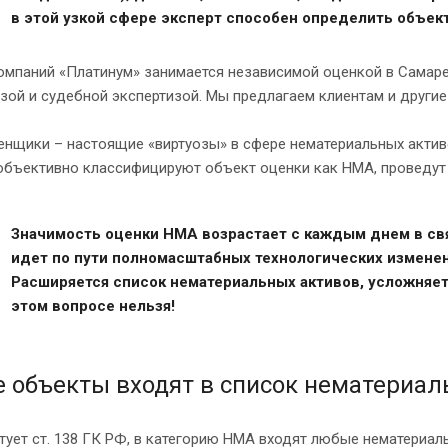
в этой узкой сфере эксперт способен определить объект
омпаний «Платинум» занимается независимой оценкой в Самар
зой и судебной экспертизой. Мы предлагаем клиентам и другие
нщики – настоящие «виртуозы» в сфере нематериальных активо
объективно классифицируют объект оценки как НМА, проведут 
Значимость оценки НМА возрастает с каждым днем в свя
идет по пути полномасштабных технологических изменен
Расширяется список нематериальных активов, усложняетс
этом вопросе нельзя!
е объекты входят в список нематериал
тует ст. 138 ГК РФ, в категорию НМА входят любые нематериаль