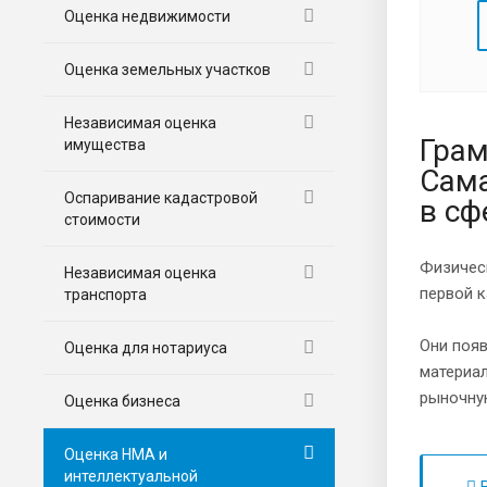
Оценка недвижимости
Оценка земельных участков
Независимая оценка
Грам
имущества
Сама
Оспаривание кадастровой
в с
стоимости
Физическ
Независимая оценка
первой к
транспорта
Они появ
Оценка для нотариуса
материал
рыночную
Оценка бизнеса
Оценка НМА и
интеллектуальной
В