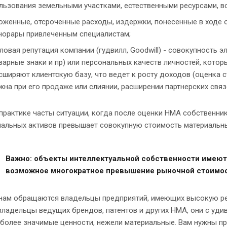
льзования земельными участками, естественными ресурсами, 
оженные, отсроченные расходы, издержки, понесенные в ходе о
норары привлеченным специалистам;
ловая репутация компании (гудвилл, Goodwill) - совокупность 
варные знаки и пр) или персональных качеств личностей, кото
сширяют клиентскую базу, что ведет к росту доходов (оценка
жна при его продаже или слиянии, расширении партнерских связ
практике часты ситуации, когда после оценки НМА собственник
иальных активов превышает совокупную стоимость материальн
Важно:
объекты интеллектуальной собственности имеют у
возможное многократное превышение рыночной стоимости
 нам обращаются владельцы предприятий, имеющих высокую реп
владельцы ведущих брендов, патентов и других НМА, они с удив
 более значимые ценности, нежели материальные. Вам нужны п