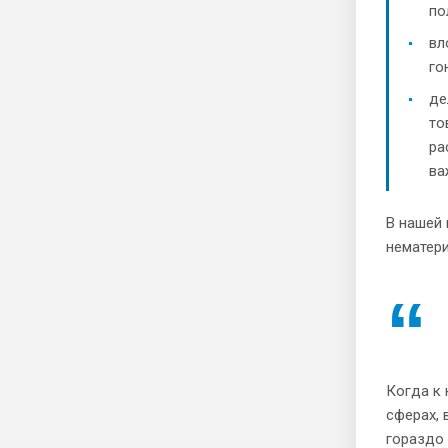
по
вл
го
де
то
ра
ва
В нашей 
нематер
Когда к
сферах, 
гораздо