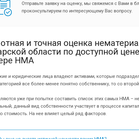
Отправьте заявку на оценку, мы свяжемся с Вами в 
проконсультируем по интересующему Вас вопросу.
отная и точная оценка нематери
рской области по доступной цене
фере НМА
ие и юридические лица владеют активами, которые подраздел
атегорией все более-менее понятно собственнику, то со втор
ляются уже при попытке составить список этих самых НМА – не
ьный, данный вид собственности участвует в процессе капита
 стоимость. На нее влияет целый ряд факторов.
ы еще не знаете истинной ценности ваших НМА?