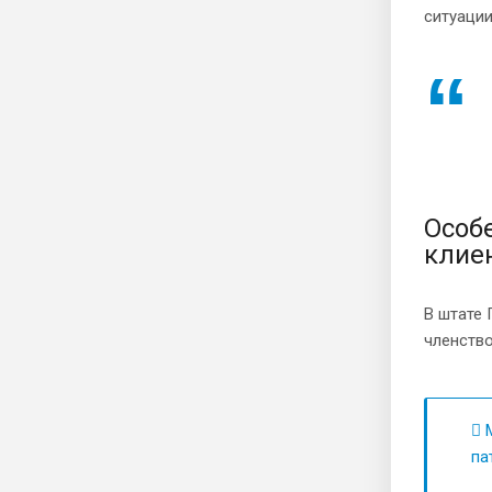
ситуаци
Особ
клие
В штате
членство
М
па