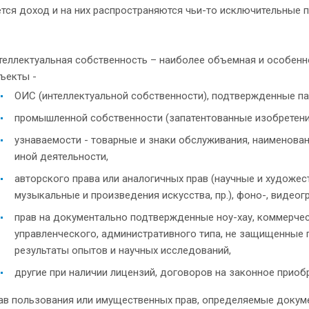
тся доход и на них распространяются чьи-то исключительные п
теллектуальная собственность – наиболее объемная и особенно
ъекты -
ОИС (интеллектуальной собственности), подтвержденные пат
промышленной собственности (запатентованные изобретени
узнаваемости - товарные и знаки обслуживания, наименова
иной деятельности,
авторского права или аналогичных прав (научные и художе
музыкальные и произведения искусства, пр.), фоно-, видео
прав на документально подтвержденные ноу-хау, коммерческ
управленческого, административного типа, не защищенные 
результаты опытов и научных исследований,
другие при наличии лицензий, договоров на законное приоб
ав пользования или имущественных прав, определяемые докумен