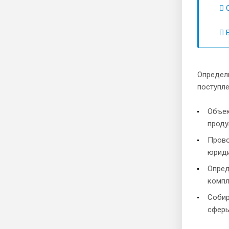
О
В
Определ
поступле
Объек
проду
Прово
юриди
Опред
компл
Собир
сферы